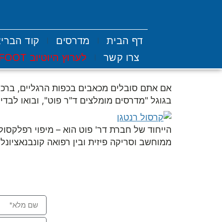
דף הבית
מדרסים
קוד הברי
צרו קשר
לערוץ היוטיוב DR-FOOT
אם אתם סובלים מכאבים בכפות הרגליים, ברכיי
בגוגל "מדרסים מומלצים ד"ר פוט", ובואו לבד
הייחוד של חברת דר' פוט הוא – מיפוי רפלקסול
ממוחשב וסריקה פיזית ובין רפואה קונבנאציונלי
דף הבית
פנו אלי וא
מדרסים
קוד הבריאות
הלוקס ולגוס – דרכי הטיפול