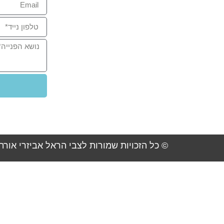
מזרן מודולרי
כרית ישיבה I Can Sit
מאמרים
אודות
צרו קשר
לערוץ היוטיוב Dr-foot
SiteMap
© כל הזכויות שמורות לצבי הראל אביזרי אורת