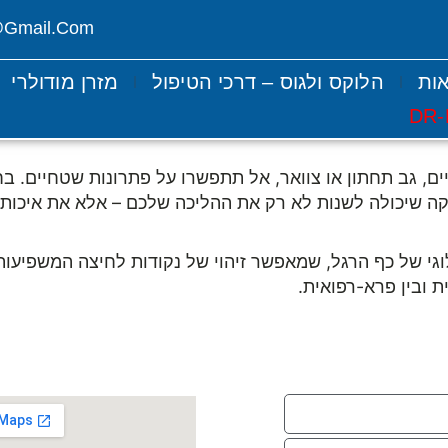
@gmail.com
אות
הלוקס ולגוס – דרכי הטיפול
מזרן מודולרי
ם, גב תחתון או צוואר, אל תתפשרו על פתרונות שטחיים. בח
יקה שיכולה לשנות לא רק את ההליכה שלכם – אלא את איכות 
וגי של כף הרגל, שמאפשר זיהוי של נקודות לחיצה המשפיעות 
ת ובין פרא-רפואית.
חזור בהקדם
הניידות 37 פסגת זאב ירושלים