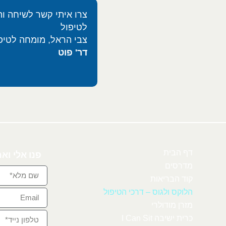
צרו איתי קשר לשיחה וה
לטיפול
צבי הראל, מומחה לטיפ
דר' פוט
דף הבית
פנו אלי וא
מדרסים
קוד הבריאות
הלוקס ולגוס – דרכי הטיפול
מזרן מודולרי
כרית ישיבה I Can Sit