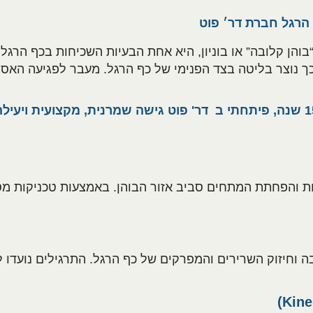
הרגל חברת דר׳ פוט
Hallux), או בשמו הנפוץ “בוהן קלובה” או בוניון, היא אחת הבעיות השכיחו
כך נוצר בליטה בצד הפנימי של כף הרגל. מעבר לפגיעה האסת
כמומחה לכף הרגל עם ניסיון של למעלה מ-15 שנה, פיתחתי ב דר' פוט גישה שמרני
והפחתת המתחים סביב אזור הבוהן. באמצעות טכניקות מסאז’
ה וחיזוק השרירים והמפרקים של כף הרגל. התרגילים נועדו