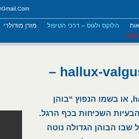
@gmail.com
אות
הלוקס ולגוס – דרכי הטיפול
מזרן מודולרי
הלוקס וולגוס – hallux-valgus –
הלוקס וולגוס - hallux-valgus, או בשמו הנפוץ “בוהן
 הבעיות השכיחות בכף הרגל.
 שבו הבוהן הגדולה נוטה