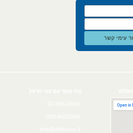
ר עימי קשר
צרו קשר עם צבי הראל
02-656-3560
050-9453998
info@drfoot.co.il