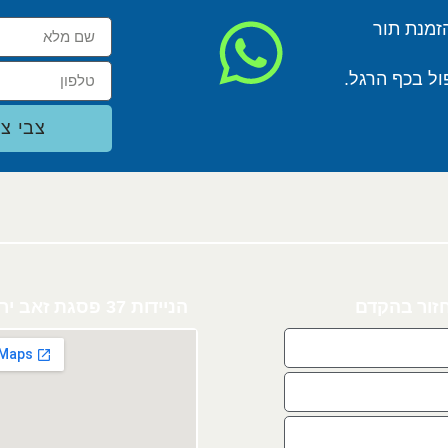
זמנת תור
ול בכף הרגל.
צבי צו
חזור בהקדם
הניידות 37 פסגת זאב ירושלים