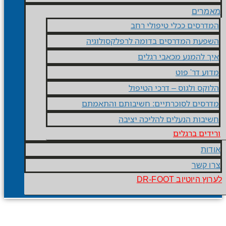
רים
רסים ככלי טיפולי רחב
עת המדרסים בדומה לרפלקסולוגיה
 להמנע מכאבי רגלים
ע דר' פוט
קס ולגוס – דרכי הטיפול
סים לסוכרתיים: חשיבותם והתאמתם
בות הנעלים להליכה יציבה
ים ברגלים
ות
 קשר
היוטיוב DR-FOOT