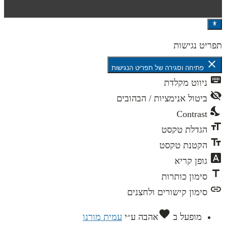
ט נגישות
c
פתיחה וסגירה של תפריט הנגישות
ניווט מקלדת
ביטול אנימציות / הבהובים
Contrast
הגדלת טקסט
הקטנת טקסט
גופן קריא
סימון כותרות
סימון קישורים ולחצנים
favorite
מופעל ב
אהבה
ע״י
עמית מורנו