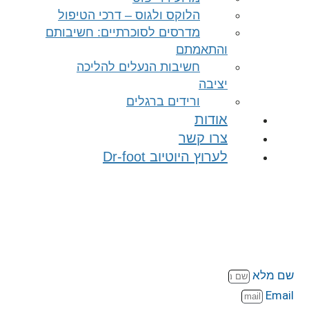
הלוקס ולגוס – דרכי הטיפול
מדרסים לסוכרתיים: חשיבותם
והתאמתם
חשיבות הנעלים להליכה
יציבה
ורידים ברגלים
אודות
צרו קשר
לערוץ היוטיוב Dr-foot
SiteM
נו אלי ואחזור בהקדם
 מלא
Ema