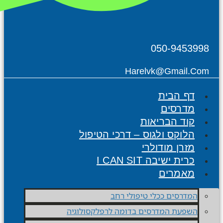
050-945399
Harelvk@gmail.co
דף הבית
מדרסים
קוד הבריאות
הלוקס ולגוס – דרכי הטיפול
מזרן מודולרי
כרית ישיבה I CAN SIT
מאמרים
המדרסים ככלי טיפולי רחב
השפעת המדרסים בדומה לרפלקסולוגיה