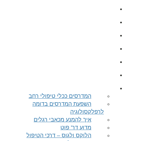
דף הבית
מדרסים
קוד הבריאות
הלוקס ולגוס – דרכי הטיפול
מזרן מודולרי
כרית ישיבה I Can Sit
מאמרים
המדרסים ככלי טיפולי רחב
השפעת המדרסים בדומה
לרפלקסולוגיה
איך להמנע מכאבי רגלים
מדוע דר' פוט
הלוקס ולגוס – דרכי הטיפול