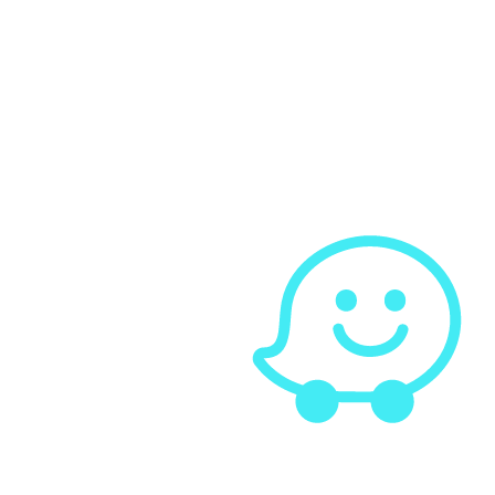
 קשר עם צבי הראל
02-656-3
050-9453
info@drfoot.c